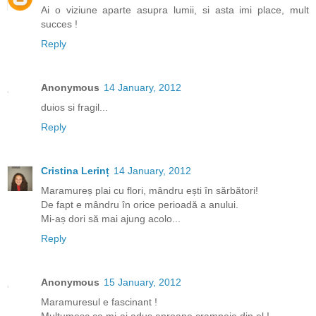
Ai o viziune aparte asupra lumii, si asta imi place, mult
succes !
Reply
Anonymous
14 January, 2012
duios si fragil...
Reply
Cristina Lerinț
14 January, 2012
Maramureș plai cu flori, mândru ești în sărbători!
De fapt e mândru în orice perioadă a anului.
Mi-aș dori să mai ajung acolo...
Reply
Anonymous
15 January, 2012
Maramuresul e fascinant !
Multumesc ca mi-ai adus aproape crampeie din el !