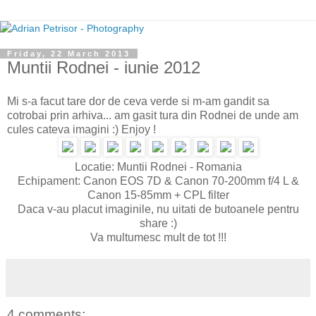
Friday, 22 March 2013
Muntii Rodnei - iunie 2012
Mi s-a facut tare dor de ceva verde si m-am gandit sa
cotrobai prin arhiva... am gasit tura din Rodnei de unde am
cules cateva imagini :) Enjoy !
Locatie: Muntii Rodnei - Romania
Echipament: Canon EOS 7D & Canon 70-200mm f/4 L &
Canon 15-85mm + CPL filter
Daca v-au placut imaginile, nu uitati de butoanele pentru
share :)
Va multumesc mult de tot !!!
4 comments: