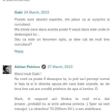
Gabi
24 March, 2013
Pozele sunt absolul superbe, imi place ca ai surprins si
curcubeul.
Ma intreb oare daca acesta poate fi vazut daca este unde in
dedesuptul lui...
Stiu ca este un fenomen optic, ai idee cat de mult tine
curcubeul?
Reply
Adrian Petrisor
27 March, 2013
Merci mult Gabi !
Nu cred ca poate fi deasupra ta, tu poti sa-l percepi numai
in fata ta si in directia opusa din care bate soarele, iar de
tinut tine cat are conditii prielnice de apa si lumina :D
Mark, iti raspund aici fiindca la mail mi-a dat
eroare...probabil nu ai scris adresa corecta :) Sper sa vezi
mesajul. La obiectivul 70-200mm f/4 L n-am stabilizare.